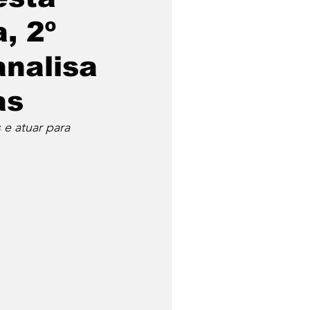
, 2º
analisa
as
 e atuar para 