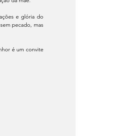
ação da mãe. 
ações e glória do 
m sem pecado, mas 
hor é um convite 