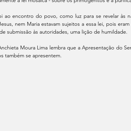
ente a lei mosaica - sobre os primogênitos e a purific
oi ao encontro do povo, como luz para se revelar às n
Jesus, nem Maria estavam sujeitos a essa lei, pois era
e submissão às autoridades, uma lição de humildade.
nchieta Moura Lima lembra que a Apresentação do Sen
ãos também se apresentem.