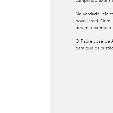
cumprindo externam
Na verdade, ele f
povo Israel. Nem 
deram o exemplo d
O Padre José de A
para que os crist