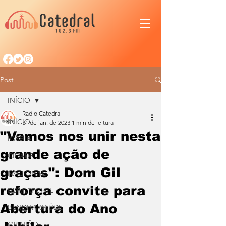
Post
INÍCIO
Radio Catedral
INÍCIO
31 de jan. de 2023
1 min de leitura
"Vamos nos unir nesta
IGREJA
grande ação de
CIDADE
graças": Dom Gil
NACIONAL
reforça convite para
BOM APETITE
Abertura do Ano
BENDITA SAÚDE
OPINIÃO