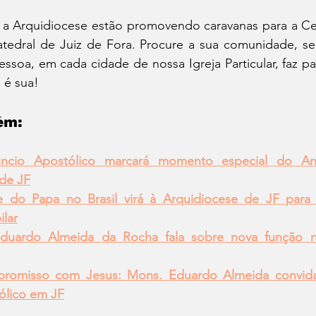
 a Arquidiocese estão promovendo caravanas para a Cel
atedral de Juiz de Fora. Procure a sua comunidade, se
essoa, em cada cidade de nossa Igreja Particular, faz par
 é sua! 
ém:  
úncio Apostólico marcará momento especial do An
de JF
e do Papa no Brasil virá à Arquidiocese de JF para
ilar
uardo Almeida da Rocha fala sobre nova função n
romisso com Jesus: Mons. Eduardo Almeida convida
ólico em JF