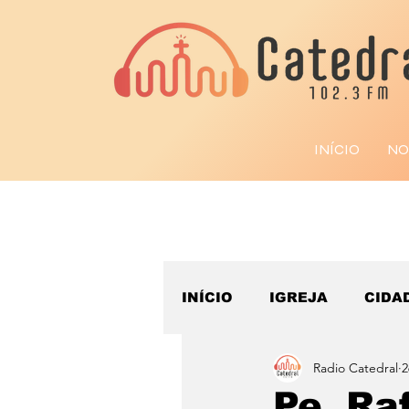
INÍCIO
NO
INÍCIO
IGREJA
CIDA
Radio Catedral
2
ESPORTE
Pe. Ra