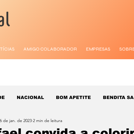
TÍCIAS
AMIGO COLABORADOR
EMPRESAS
SOBR
DE
NACIONAL
BOM APETITE
BENDITA S
6 de jan. de 2023
2 min de leitura
fael convida a colori