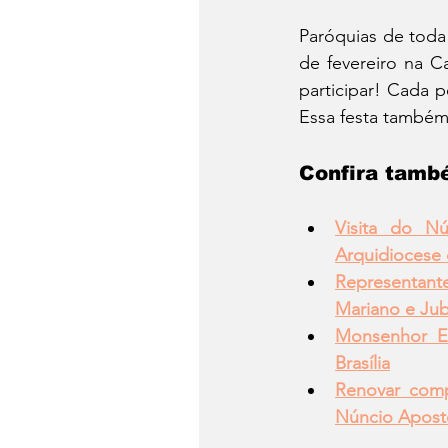
Paróquias de toda
de fevereiro na C
participar! Cada p
Essa festa também
Confira tamb
Visita do N
Arquidiocese 
Representant
Mariano e Jub
Monsenhor Ed
Brasília
Renovar comp
Núncio Apost