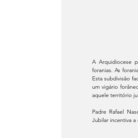
A Arquidiocese p
foranias. As foran
Esta subdivisão fa
um vigário forâne
aquele território j
Padre Rafael Nas
Jubilar incentiva a