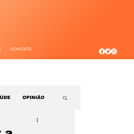
E
CONTATO
AÚDE
OPINIÃO
r a