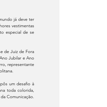
undo já deve ter 
ores vestimentas 
o especial de se 
e de Juiz de Fora 
Ano Jubilar e Ano 
o, representante 
litana.
pôs um desafio à 
a toda colorida, 
al da Comunicação.