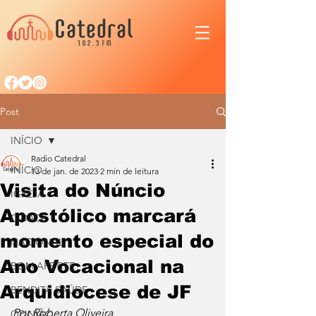
Post
INÍCIO
Radio Catedral
INÍCIO
13 de jan. de 2023
2 min de leitura
Visita do Núncio
IGREJA
Apostólico marcará
CIDADE
momento especial do
NACIONAL
Ano Vocacional na
BOM APETITE
Arquidiocese de JF
BENDITA SAÚDE
Por Roberta Oliveira
OPINIÃO