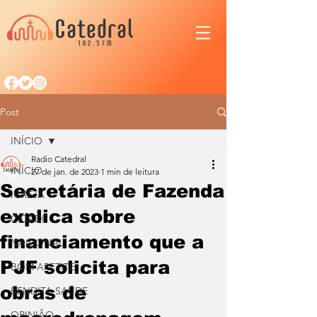
Post
INÍCIO
Radio Catedral
INÍCIO
27 de jan. de 2023
1 min de leitura
Secretária de Fazenda
IGREJA
explica sobre
CIDADE
financiamento que a
NACIONAL
PJF solicita para
BOM APETITE
obras de
BENDITA SAÚDE
OPINIÃO