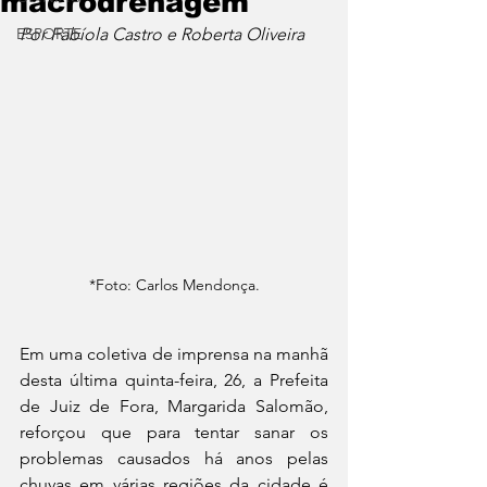
macrodrenagem
ESPORTE
Por Fabíola Castro e Roberta Oliveira
*Foto: Carlos Mendonça.
Em uma coletiva de imprensa na manhã 
desta última quinta-feira, 26, a Prefeita 
de Juiz de Fora, Margarida Salomão, 
reforçou que para tentar sanar os 
problemas causados há anos pelas 
chuvas em várias regiões da cidade é 