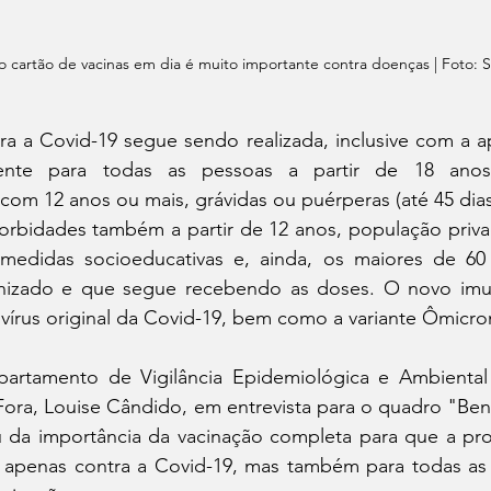
o cartão de vacinas em dia é muito importante contra doenças | Foto: S
a a Covid-19 segue sendo realizada, inclusive com a ap
lente para todas as pessoas a partir de 18 anos
om 12 anos ou mais, grávidas ou puérperas (até 45 dias 
bidades também a partir de 12 anos, população privad
medidas socioeducativas e, ainda, os maiores de 60 
unizado e que segue recebendo as doses. O novo imun
vírus original da Covid-19, bem como a variante Ômicro
artamento de Vigilância Epidemiológica e Ambiental 
Fora, Louise Cândido, em entrevista para o quadro "Ben
lou da importância da vacinação completa para que a prot
 apenas contra a Covid-19, mas também para todas as