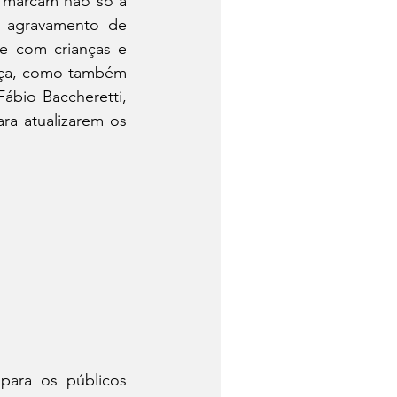
 marcam não só a 
 agravamento de 
e com crianças e 
nça, como também 
bio Baccheretti, 
ra atualizarem os 
ara os públicos 