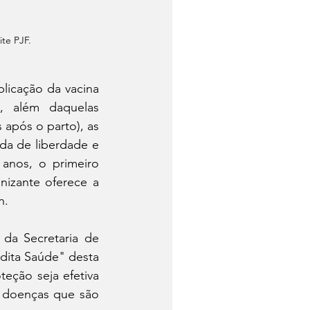
ite PJF.
licação da vacina 
, além daquelas 
após o parto), as 
a de liberdade e 
anos, o primeiro 
izante oferece a 
n.
da Secretaria de 
dita Saúde" desta 
eção seja efetiva 
 doenças que são 