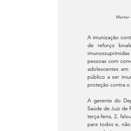
Manter 
A imunização contr
de reforço biva
imunossuprimidas c
pessoas com comor
adolescentes em 
público a ser im
proteção contra o 
A gerente do Dep
Saúde de Juiz de 
terça-feira, 2, fa
para todos e, não