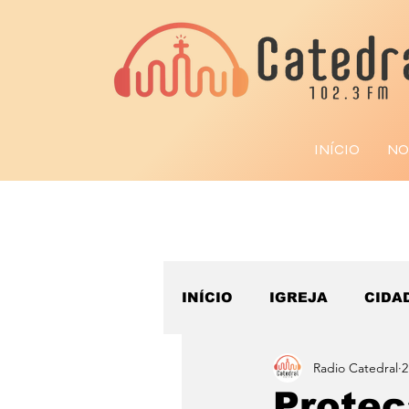
INÍCIO
NO
INÍCIO
IGREJA
CIDA
Radio Catedral
2
ESPORTE
Proteç