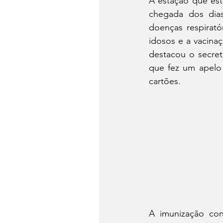
A estação que est
chegada dos dias
doenças respirató
idosos e a vacin
destacou o secret
que fez um apelo 
cartões.
A imunização con