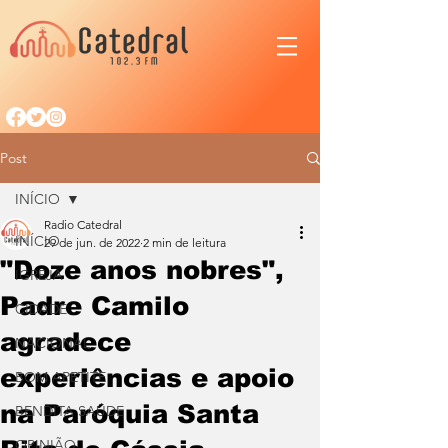
Post
INÍCIO
Radio Catedral
INÍCIO
29 de jun. de 2022
2 min de leitura
"Doze anos nobres",
IGREJA
Padre Camilo
CIDADE
agradece
NACIONAL
experiências e apoio
BOM APETITE
na Paróquia Santa
BENDITA SAÚDE
OPINIÃO