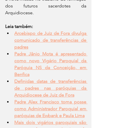
dos futuros sacerdotes da 
Arquidiocese.
Leia também:
Arcebispo de Juiz de Fora divulga 
comunicado de transferências de 
padres
Padre Jânio Mota é apresentado 
como novo Vigário Paroquial da 
Paróquia NS da Conceição, em 
Benfica
Definidas datas de transferências 
de padres nas paróquias da 
Arquidiocese de Juiz de Fora
Padre Alex Francisco toma posse 
como Administrador Paroquial em 
paróquias de Ewbank e Paula Lima
Mais dois vigários paroquiais são 