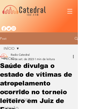
Post
INÍCIO
Radio Catedral
INÍCIO
14 de set. de 2023
1 min de leitura
Saúde divulga o
IGREJA
estado de vítimas de
CIDADE
atropelamento
NACIONAL
ocorrido no torneio
BOM APETITE
leiteiro em Juiz de
BENDITA SAÚDE
OPINIÃO