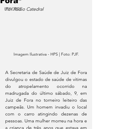
Fora
ESPORTE
Por Rádio Catedral
Imagem Ilustrativa - HPS | Foto: PJF.
A Secretaria de Saúde de Juiz de Fora 
divulgou o estado de saúde de vítimas 
do atropelamento ocorrido na 
madrugada do último sábado, 9, em 
Juiz de Fora no torneiro leiteiro das 
campeãs. Um homem invadiu o local 
com o carro atingindo dezenas de 
pessoas. Uma mulher morreu na hora e 
a criança de três anos que estava em 