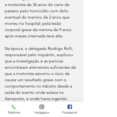
a motorista de 36 anos do carro de 
passeio pelo homicídio com dolo 
eventual do menino de 2 anos que 
morreu no hospital; pela lesão 
corporal grave da menina de 9 anos 
após meses internada teve alta.
Na época, o delegado Rodrigo Rolli, 
responsável pelo inquérito, explicou 
que a investigação e as perícias 
encontraram elementos suficientes de 
que a motorista assumiu o risco de 
causar um resultado grave com o 
comportamento no trânsito desde a 
saída do evento onde estava no 
Aeroporto, e onde havia ingerido 
bebida alcoólica, até o local do 
acidente na Serra do Bandeirantes.
Telefone
Instagram
Facebook