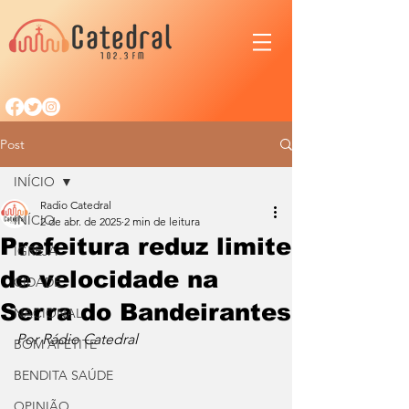
Post
INÍCIO
Radio Catedral
INÍCIO
2 de abr. de 2025
2 min de leitura
Prefeitura reduz limite
IGREJA
de velocidade na
CIDADE
Serra do Bandeirantes
NACIONAL
Por Rádio Catedral
BOM APETITE
BENDITA SAÚDE
OPINIÃO