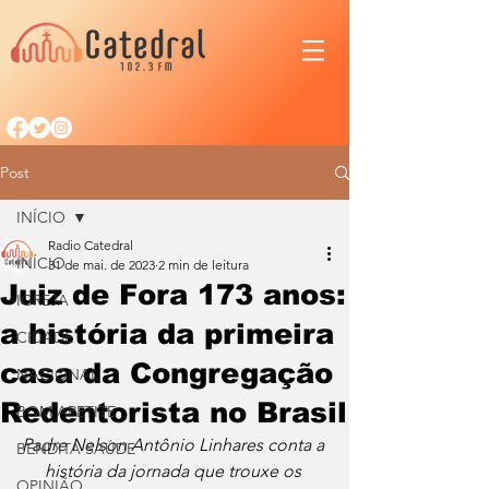
Post
INÍCIO
Radio Catedral
INÍCIO
31 de mai. de 2023
2 min de leitura
Juiz de Fora 173 anos:
IGREJA
a história da primeira
CIDADE
casa da Congregação
NACIONAL
Redentorista no Brasil
BOM APETITE
Padre Nelson Antônio Linhares conta a 
BENDITA SAÚDE
história da jornada que trouxe os 
OPINIÃO