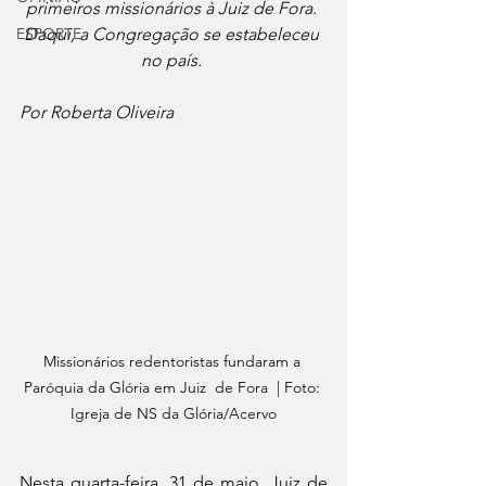
primeiros missionários à Juiz de Fora. 
ESPORTE
Daqui, a Congregação se estabeleceu 
no país. 
Por Roberta Oliveira
Missionários redentoristas fundaram a 
Paróquia da Glória em Juiz  de Fora  | Foto: 
Igreja de NS da Glória/Acervo
Nesta quarta-feira, 31 de maio, Juiz de 