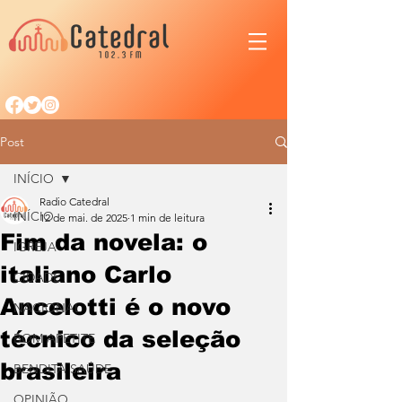
Post
INÍCIO
Radio Catedral
INÍCIO
12 de mai. de 2025
1 min de leitura
Fim da novela: o
IGREJA
italiano Carlo
CIDADE
Ancelotti é o novo
NACIONAL
técnico da seleção
BOM APETITE
brasileira
BENDITA SAÚDE
OPINIÃO