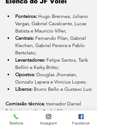
Elenco do JF Vôlei
Ponteiros: 
Hugo Brennea, Juliano 
Vargas, Gabriel Cavalcante, Lucas 
Batista e Mauricio Viller;
Centrais: 
Fernando Pilan, Gabriel 
Klechen, Gabriel Pereira e Pablo 
Bertolato;
Levantadores: 
Felipe Santos, Tarik 
Bellini e Kaiky Britto;
Opostos: 
Douglas Jhonatan, 
Gonzalo Lapera e Vinicius Lopes;
Líberos: 
Bruno Bello e Gustavo Luiz
Comissão técnica: 
treinador Daniel 
Schimitz; auxiliar André Silva, o 
assistente técnico Bernardo Assis, o 
Telefone
Instagram
Facebook
preparador físico Rodolfo Granato e o 
fisioterapeuta Sidiney Junior
.