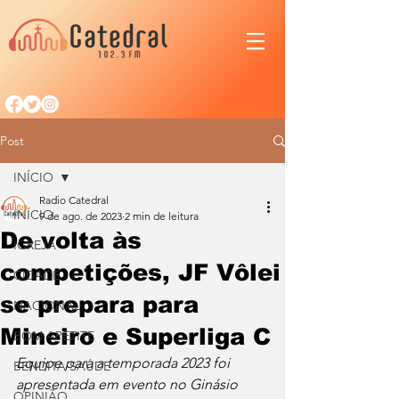
Post
INÍCIO
Radio Catedral
INÍCIO
9 de ago. de 2023
2 min de leitura
De volta às
IGREJA
competições, JF Vôlei
CIDADE
se prepara para
NACIONAL
Mineiro e Superliga C
BOM APETITE
Equipe para a temporada 2023 foi 
BENDITA SAÚDE
apresentada em evento no Ginásio 
OPINIÃO