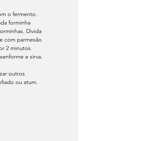
om o fermento. 
ada forminha 
orminhas. Divida 
lhe com parmesão 
r 2 minutos. 
senforme e sirva.
zar outros 
sfiado ou atum.