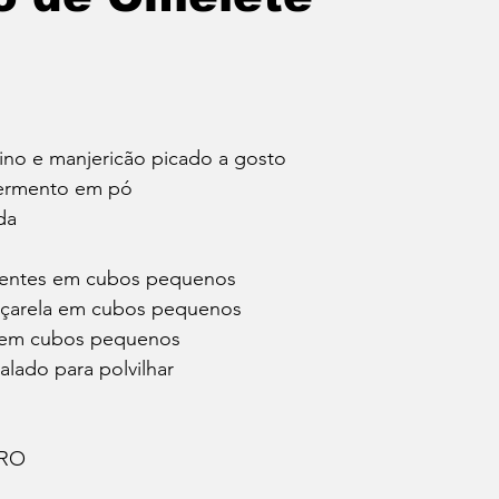
eino e manjericão picado a gosto
 fermento em pó
da
entes em cubos pequenos
uçarela em cubos pequenos
 em cubos pequenos
lado para polvilhar
ARO