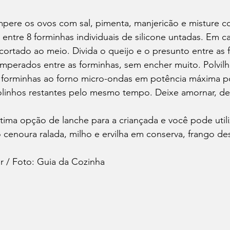
mpere os ovos com sal, pimenta, manjericão e misture c
 entre 8 forminhas individuais de silicone untadas. Em c
ortado ao meio. Divida o queijo e o presunto entre as f
emperados entre as forminhas, sem encher muito. Polvi
 forminhas ao forno micro-ondas em potência máxima po
bolinhos restantes pelo mesmo tempo. Deixe amornar, de
tima opção de lanche para a criançada e você pode utili
cenoura ralada, milho e ervilha em conserva, frango de
r / Foto: Guia da Cozinha