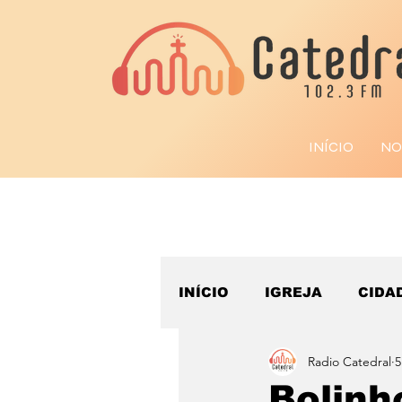
INÍCIO
NO
INÍCIO
IGREJA
CIDA
Radio Catedral
5
ESPORTE
Bolinh