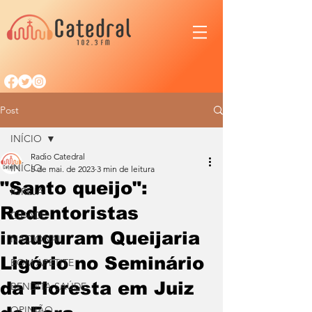
Post
INÍCIO
Radio Catedral
INÍCIO
5 de mai. de 2023
3 min de leitura
"Santo queijo":
IGREJA
Redentoristas
CIDADE
inauguram Queijaria
NACIONAL
Ligório no Seminário
BOM APETITE
da Floresta em Juiz
BENDITA SAÚDE
OPINIÃO