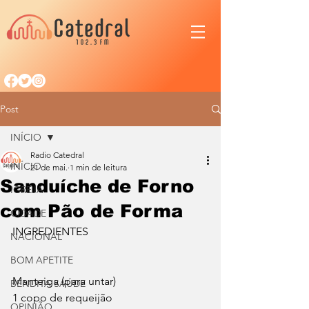
Post
INÍCIO
Radio Catedral
INÍCIO
21 de mai.
1 min de leitura
Sanduíche de Forno
IGREJA
com Pão de Forma
CIDADE
INGREDIENTES
NACIONAL
BOM APETITE
Manteiga (para untar)
BENDITA SAÚDE
1 copo de requeijão
OPINIÃO