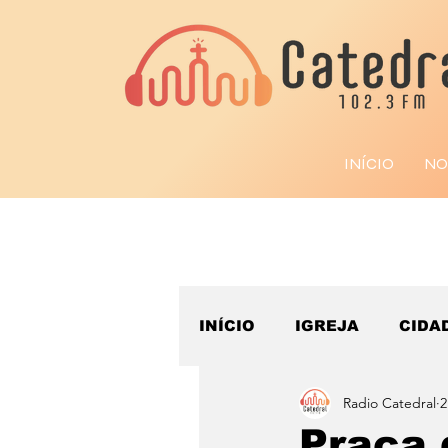
INÍCIO
NO
INÍCIO
IGREJA
CIDA
Radio Catedral
2
ESPORTE
Praça 