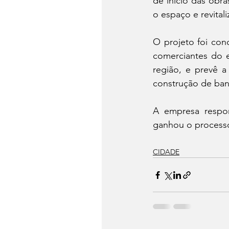
de início das obras
o espaço e revital
O projeto foi co
comerciantes do e
região, e prevê a
construção de ban
A empresa respon
ganhou o processo
CIDADE