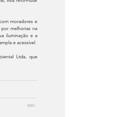
, visa reformular 
 com moradores e 
por melhorias na 
a iluminação e a 
O projeto paisagístico desenha uma praça mais ampla e acessível. 
iental Ltda, que 