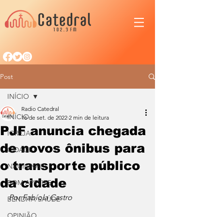
Post
INÍCIO
Radio Catedral
INÍCIO
16 de set. de 2022
2 min de leitura
PJF anuncia chegada
IGREJA
de novos ônibus para
CIDADE
o transporte público
NACIONAL
da cidade
BOM APETITE
Por Fabíola Castro
BENDITA SAÚDE
OPINIÃO