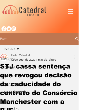
Post
INÍCIO
Radio Catedral
INÍCIO
12 de ago. de 2022
1 min de leitura
STJ cassa sentença
IGREJA
que revogou decisão
CIDADE
da caducidade do
NACIONAL
contrato do Consórcio
BOM APETITE
Manchester com a
BENDITA SAÚDE
OPINIÃO