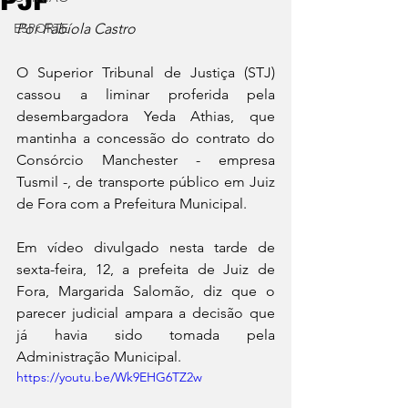
PJF
ESPORTE
Por Fabíola Castro
O Superior Tribunal de Justiça (STJ) 
cassou a liminar proferida pela 
desembargadora Yeda Athias, que 
mantinha a concessão do contrato do 
Consórcio Manchester - empresa 
Tusmil -, de transporte público em Juiz 
de Fora com a Prefeitura Municipal. 
Em vídeo divulgado nesta tarde de 
sexta-feira, 12, a prefeita de Juiz de 
Fora, Margarida Salomão, diz que o 
parecer judicial ampara a decisão que 
já havia sido tomada pela 
Administração Municipal. 
https://youtu.be/Wk9EHG6TZ2w