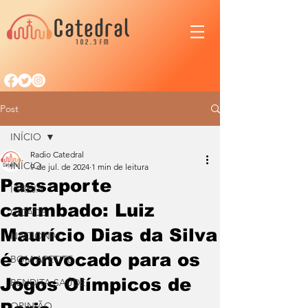
Post
INÍCIO
Radio Catedral
INÍCIO
9 de jul. de 2024
1 min de leitura
Passaporte
IGREJA
carimbado: Luiz
CIDADE
Maurício Dias da Silva
NACIONAL
é convocado para os
BOM APETITE
Jogos Olímpicos de
BENDITA SAÚDE
OPINIÃO