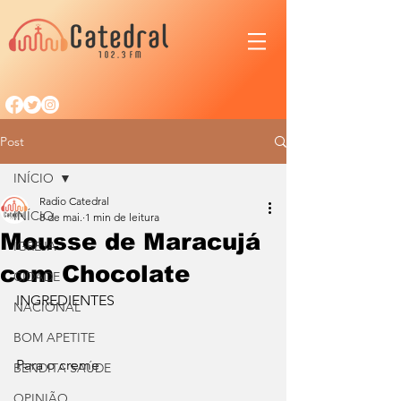
Post
INÍCIO
Radio Catedral
INÍCIO
8 de mai.
1 min de leitura
Mousse de Maracujá
IGREJA
com Chocolate
CIDADE
INGREDIENTES
NACIONAL
BOM APETITE
Para o creme
BENDITA SAÚDE
OPINIÃO