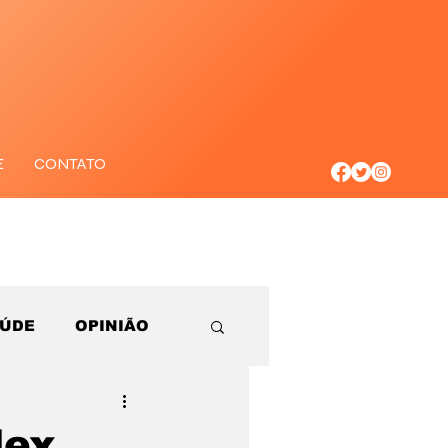
E
CONTATO
AÚDE
OPINIÃO
lex