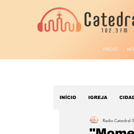
INÍCIO
NO
INÍCIO
IGREJA
CIDA
Radio Catedral
3
ESPORTE
"Momen