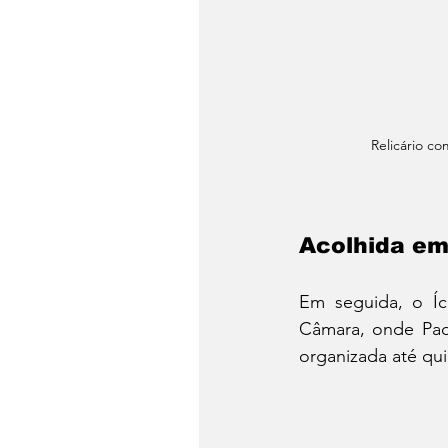
Relicário co
Acolhida e
Em seguida, o Íc
Câmara, onde Pad
organizada até qui