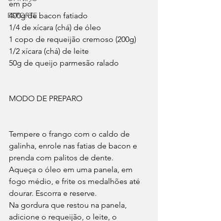
em pó
ESPORTE
400g de bacon fatiado
1/4 de xícara (chá) de óleo
1 copo de requeijão cremoso (200g)
1/2 xícara (chá) de leite
50g de queijo parmesão ralado
MODO DE PREPARO
Tempere o frango com o caldo de 
galinha, enrole nas fatias de bacon e 
prenda com palitos de dente.
Aqueça o óleo em uma panela, em 
fogo médio, e frite os medalhões até 
dourar. Escorra e reserve.
Na gordura que restou na panela, 
adicione o requeijão, o leite, o 