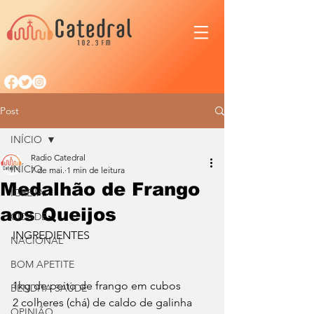
Post
INÍCIO
Radio Catedral
INÍCIO
7 de mai.
1 min de leitura
Medalhão de Frango
IGREJA
aos Queijos
CIDADE
INGREDIENTES
NACIONAL
BOM APETITE
1kg de peito de frango em cubos
BENDITA SAÚDE
2 colheres (chá) de caldo de galinha 
OPINIÃO