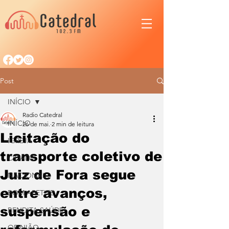
Post
INÍCIO
Radio Catedral
INÍCIO
26 de mai.
2 min de leitura
Licitação do
IGREJA
transporte coletivo de
CIDADE
Juiz de Fora segue
NACIONAL
entre avanços,
BOM APETITE
suspensão e
BENDITA SAÚDE
OPINIÃO