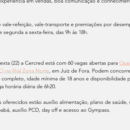
experiência em vendas, boa comunicação e conhecimen
 vale-refeição, vale-transporte e premiações por desem
e segunda a sexta-feira, das 9h às 18h. 
xta (22) a Cercred está com 60 vagas abertas para 
Oper
) na filial Zona Norte
, em Juiz de Fora. Podem concorre
completo, idade mínima de 18 anos e disponibilidade pa
a horária diária de 6h20. 
s oferecidos estão auxílio alimentação, plano de saúde, 
babá, auxílio PCD, day off e acesso ao Gympass. 