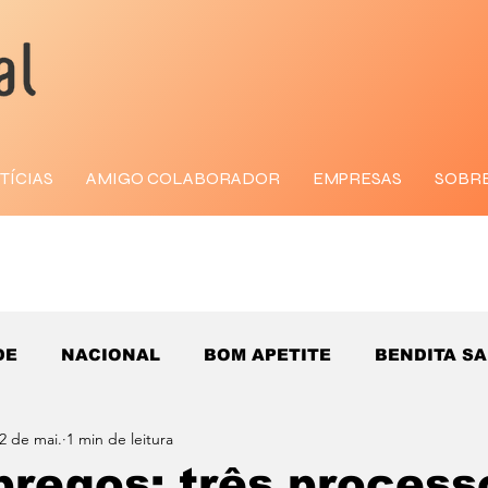
TÍCIAS
AMIGO COLABORADOR
EMPRESAS
SOBR
DE
NACIONAL
BOM APETITE
BENDITA S
2 de mai.
1 min de leitura
regos: três process