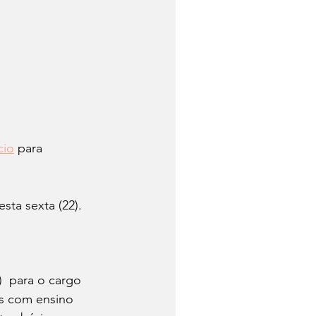
cio
 para 
ta sexta (22). 
)  para o cargo 
s com ensino 