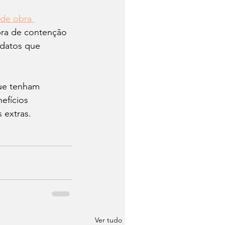
 de obra 
bra de contenção 
idatos que 
ue tenham 
efícios 
 extras.
Ver tudo