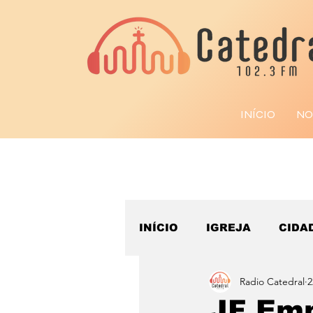
INÍCIO
NO
INÍCIO
IGREJA
CIDA
Radio Catedral
2
ESPORTE
JF Emp