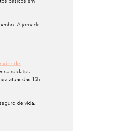
tos básicos em 
penho. A jornada 
ador de 
r candidatos 
ra atuar das 15h 
seguro de vida, 