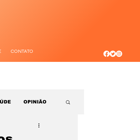
E
CONTATO
AÚDE
OPINIÃO
os