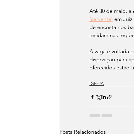
Até 30 de maio, a
(servente)
 em Juiz
de encosta nos bai
residam nas regiõe
A vaga é voltada 
disposição para ap
oferecidos estão t
IGREJA
Posts Relacionados