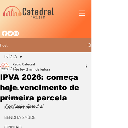
Post
INÍCIO
Radio Catedral
INÍCIO
9 de fev.
2 min de leitura
IPVA 2026: começa
IGREJA
hoje vencimento de
CIDADE
primeira parcela
NACIONAL
Por Rádio Catedral
BOM APETITE
BENDITA SAÚDE
OPINIÃO