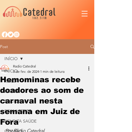
Post
INÍCIO
Radio Catedral
INÍCIO
5 de fev. de 2024
1 min de leitura
Hemominas recebe
IGREJA
doadores ao som de
CIDADE
carnaval nesta
NACIONAL
semana em Juiz de
BOM APETITE
Fora
BENDITA SAÚDE
Por Rádio Catedral
OPINIÃO