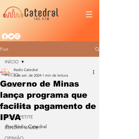
Post
INÍCIO
Radio Catedral
INÍCIO
5 de set. de 2024
1 min de leitura
Governo de Minas
IGREJA
lança programa que
CIDADE
facilita pagamento de
NACIONAL
IPVA
BOM APETITE
Por Rádio Catedral
BENDITA SAÚDE
OPINIÃO