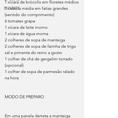
1 xícara de brócolis em floretes médios
ESPORTE
1 cebola média em fatias grandes 
(sentido do comprimento)
6 tomates grape
1 xícara de leite morno
1 xícara de água morna
2 colheres de sopa de manteiga
2 colheres de sopa de farinha de trigo
sal e pimenta do reino a gosto
1 colher de chá de gergelim torrado 
(opcional)
1 colher de sopa de parmesão ralado 
na hora
MODO DE PREPARO
Em uma panela derreta a manteiga. 