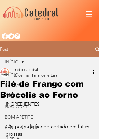
Post
INÍCIO
Radio Catedral
INÍCIO
25 de mai.
1 min de leitura
Filé de Frango com
IGREJA
Brócolis ao Forno
CIDADE
INGREDIENTES
NACIONAL
BOM APETITE
1/2  peito de frango cortado em fatias 
BENDITA SAÚDE
grossas
OPINIÃO