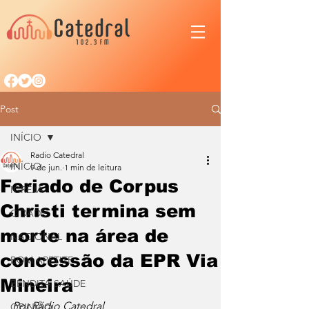
Post
INÍCIO
Radio Catedral
INÍCIO
9 de jun.
1 min de leitura
Feriado de Corpus
IGREJA
Christi termina sem
CIDADE
morte na área de
NACIONAL
concessão da EPR Via
BOM APETITE
Mineira
BENDITA SAÚDE
Por Rádio Catedral
OPINIÃO