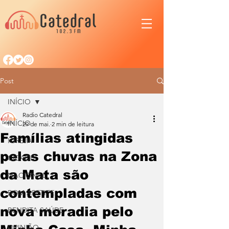
Post
INÍCIO
Radio Catedral
INÍCIO
29 de mai.
2 min de leitura
Famílias atingidas
IGREJA
pelas chuvas na Zona
CIDADE
da Mata são
NACIONAL
contempladas com
BOM APETITE
nova moradia pelo
BENDITA SAÚDE
OPINIÃO