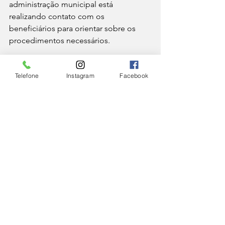
administração municipal está 
realizando contato com os 
beneficiários para orientar sobre os 
procedimentos necessários.
O Governo Federal informou ainda 
Telefone
Instagram
Facebook
que novas famílias poderão ser 
incluídas no programa à medida que 
avançam as etapas de validação e 
análise dos cadastros.
CIDADE
Ver tudo
Posts Relacionados