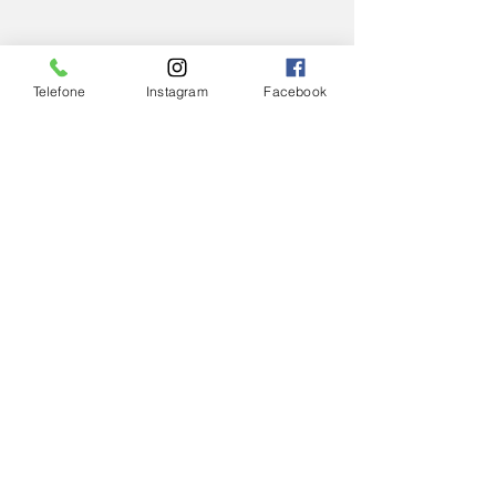
Telefone
Instagram
Facebook
Foto: Arquidiocese de Juiz de Fora
IGREJA