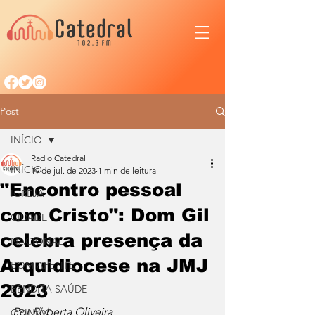
Post
INÍCIO
Radio Catedral
INÍCIO
19 de jul. de 2023
1 min de leitura
"Encontro pessoal
IGREJA
com Cristo": Dom Gil
CIDADE
celebra presença da
NACIONAL
Arquidiocese na JMJ
BOM APETITE
2023
BENDITA SAÚDE
Por Roberta Oliveira
OPINIÃO