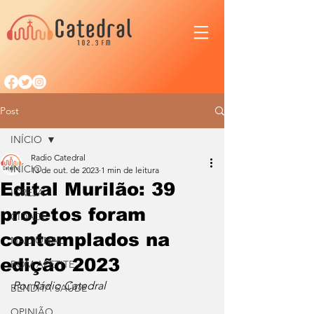
Post
INÍCIO
Radio Catedral
INÍCIO
13 de out. de 2023
1 min de leitura
Edital Murilão: 39
IGREJA
projetos foram
CIDADE
contemplados na
NACIONAL
edição 2023
BOM APETITE
Por Rádio Catedral
BENDITA SAÚDE
OPINIÃO