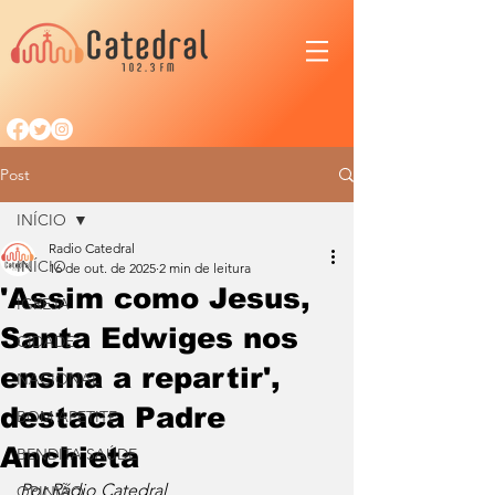
Post
INÍCIO
Radio Catedral
INÍCIO
16 de out. de 2025
2 min de leitura
'Assim como Jesus,
IGREJA
Santa Edwiges nos
CIDADE
ensina a repartir',
NACIONAL
destaca Padre
BOM APETITE
Anchieta
BENDITA SAÚDE
Por Rádio Catedral
OPINIÃO