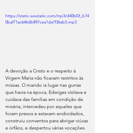
https://static.wixstatic.com/mp3/d40b03_b74
0baf71ac646db897cea1da7f36ab5.mp3
A devoção a Cristo e o respeito à 
Virgem Maria não ficavam restritos às 
missas. O marido ia lugar nas gurras 
que havia na época, Edwiges visitava e 
cuidava das famílias em condição de 
miséria, intercedeu por aqueles que 
foram presos e estavam endividados, 
construiu conventos para abrigar viúvas 
e órfãos, e despertou várias vocações. 