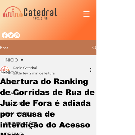
Post
INÍCIO
Radio Catedral
INÍCIO
23 de fev.
2 min de leitura
Abertura do Ranking
IGREJA
de Corridas de Rua de
CIDADE
Juiz de Fora é adiada
NACIONAL
por causa de
BOM APETITE
interdição do Acesso
BENDITA SAÚDE
OPINIÃO