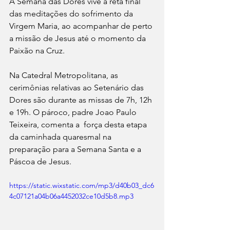
A Semana das Dores vive a reta final 
das meditações do sofrimento da 
Virgem Maria, ao acompanhar de perto 
a missão de Jesus até o momento da 
Paixão na Cruz.
Na Catedral Metropolitana, as 
cerimônias relativas ao Setenário das 
Dores são durante as missas de 7h, 12h 
e 19h. O pároco, padre Joao Paulo 
Teixeira, comenta a  força desta etapa 
da caminhada quaresmal na 
preparação para a Semana Santa e a 
Páscoa de Jesus.
https://static.wixstatic.com/mp3/d40b03_dc6
4c07121a04b06a4452032ce10d5b8.mp3