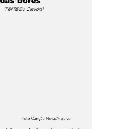
das Dores
ESPORTE
Por Rádio Catedral
Foto Canção Nova/Arquivo