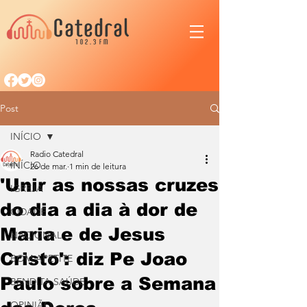
Post
INÍCIO
Radio Catedral
INÍCIO
26 de mar.
1 min de leitura
'Unir as nossas cruzes
IGREJA
do dia a dia à dor de
CIDADE
Maria e de Jesus
NACIONAL
Cristo': diz Pe Joao
BOM APETITE
Paulo sobre a Semana
BENDITA SAÚDE
OPINIÃO