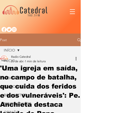
Post
INÍCIO
Radio Catedral
INÍCIO
21 de abr.
1 min de leitura
'Uma igreja em saída,
IGREJA
no campo de batalha,
CIDADE
que cuida dos feridos
NACIONAL
e dos vulneráveis': Pe.
BOM APETITE
Anchieta destaca
BENDITA SAÚDE
OPINIÃO