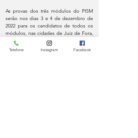
As provas dos três módulos do PISM 
serão nos dias 3 e 4 de dezembro de 
2022 para os candidatos de todos os 
módulos, nas cidades de Juiz de Fora, 
Governador Valadares, Muriaé, 
Petrópolis e Volta Redonda. 
Telefone
Instagram
Facebook
A previsão é de que as notas das 
provas do Módulo III do Pism sejam 
divulgadas em 19 de janeiro de 2023. O 
resultado definitivo está previsto para 2 
de fevereiro. 
Já as notas das provas dos Módulos I e 
II devem ser divulgadas em 14 de 
março de 2023, com a publicação da 
lista final final em 23 de março de 2023. 
CIDADE