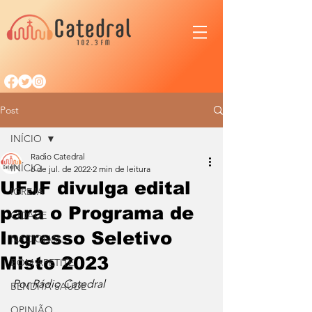
Post
INÍCIO
Radio Catedral
INÍCIO
6 de jul. de 2022
2 min de leitura
UFJF divulga edital
IGREJA
para o Programa de
CIDADE
Ingresso Seletivo
NACIONAL
Misto 2023
BOM APETITE
Por Rádio Catedral
BENDITA SAÚDE
OPINIÃO