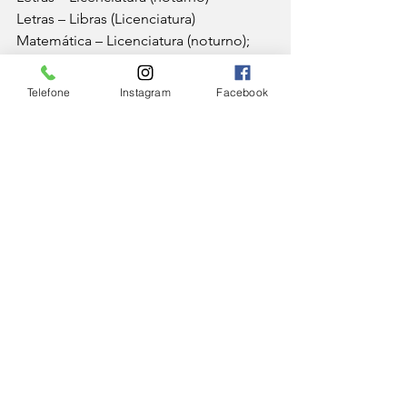
Letras – Libras (Licenciatura)
Matemática – Licenciatura (noturno);
Moda
Pedagogia – Licenciaturas (matutino e 
Telefone
Instagram
Facebook
noturno)
Psicologia
Química – Bacharelado/Licenciatura 
(integral) e Licenciatura (noturno)
Turismo (integral e noturno).
Já em Governador Valadares, as vagas 
são para os cursos de:
Administração
Ciências Contábeis
Ciências Econômicas
Direito
Educação Física