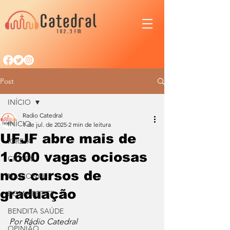
Post
INÍCIO
Radio Catedral
INÍCIO
1 de jul. de 2025
2 min de leitura
UFJF abre mais de
IGREJA
1.600 vagas ociosas
CIDADE
nos cursos de
NACIONAL
graduação
BOM APETITE
BENDITA SAÚDE
Por Rádio Catedral
OPINIÃO