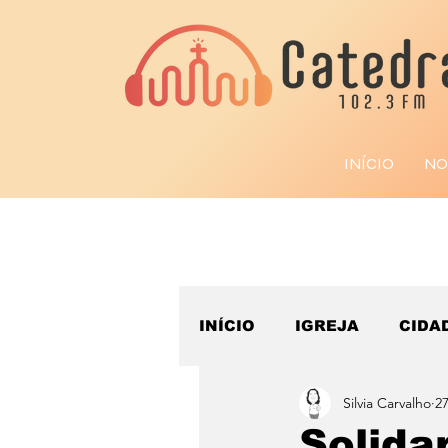
INÍCIO
NO
INÍCIO
IGREJA
CIDA
Silvia Carvalho
27
ESPORTE
Solida