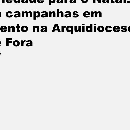
ra campanhas em
nto na Arquidioces
e Fora
l