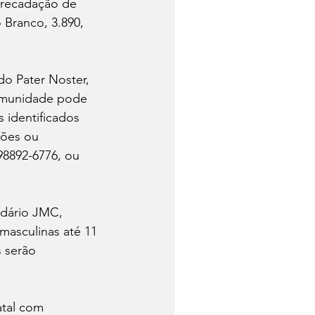
rrecadação de 
Branco, 3.890,  
o Pater Noster, 
omunidade pode 
 identificados 
ções ou 
98892-6776, ou 
lidário JMC, 
masculinas até 11 
 serão 
atal com 