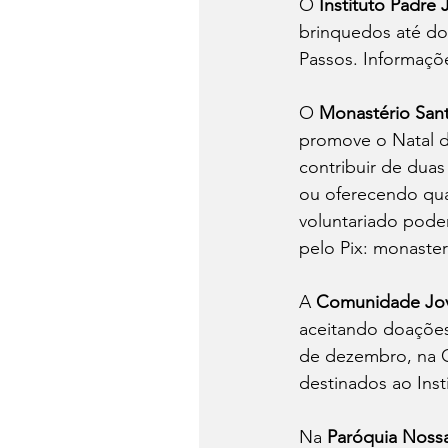
O 
Instituto Padre 
brinquedos até dom
Passos. Informaçõe
O 
Monastério San
promove o Natal d
contribuir de dua
ou oferecendo qua
voluntariado pode
pelo Pix: 
monaster
A 
Comunidade Jove
aceitando doações
de dezembro, na Cú
destinados ao Ins
Na 
Paróquia Noss