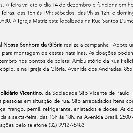
s. A feira vai até o dia 14 de dezembro e funciona em ho
s-feiras, das 16h às 19h; sábados, das 9h às 12h; e domin
0h30. A Igreja Matriz está localizada na Rua Santos Dumo
al Nossa Senhora da Glória
 realiza a campanha “Adote um
s para montagem de cestas natalinas. As doações podem
zembro nos pontos de coleta: Ambulatório da Rua Felici
cópio, e na Igreja da Glória, Avenida dos Andradas, 855
olidário Vicentino
, da Sociedade São Vicente de Paulo,
 a pessoas em situação de rua. São arrecadados itens co
iça, frango, pernil, refrigerante, enlatados e doces. As
da a sexta-feira, das 13h às 18h, na Avenida Brasil, 2500 
ações pelo telefone (32) 99127-5483.