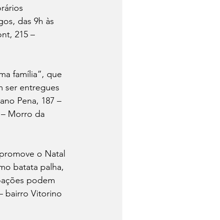
rários 
gos, das 9h às 
nt, 215 – 
a família”, que 
 ser entregues 
ano Pena, 187 – 
 – Morro da 
 promove o Natal 
mo batata palha, 
 doações podem 
– bairro Vitorino 