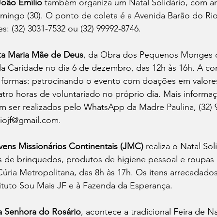
João Emílio
 também organiza um Natal Solidário, com a
ingo (30). O ponto de coleta é a Avenida Barão do Rio 
s: (32) 3031-7532 ou (32) 99992-8746.
ta Maria Mãe de Deus
, da Obra dos Pequenos Monges d
a Caridade no dia 6 de dezembro, das 12h às 16h. A c
s formas: patrocinando o evento com doações em valores
tro horas de voluntariado no próprio dia. Mais informa
m ser realizados pelo WhatsApp da Madre Paulina, (32) 
iojf@gmail.com
.
ns Missionários Continentais (JMC)
 realiza o Natal So
 de brinquedos, produtos de higiene pessoal e roupas 
ria Metropolitana, das 8h às 17h. Os itens arrecadados
tituto Sou Mais JF e à Fazenda da Esperança.
a Senhora do Rosário
, acontece a tradicional Feira de N