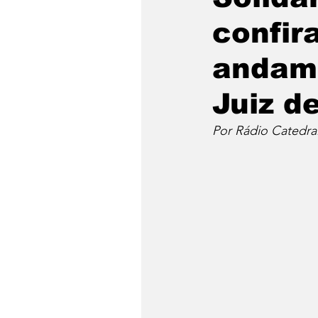
confi
andame
Juiz d
Por Rádio Catedra