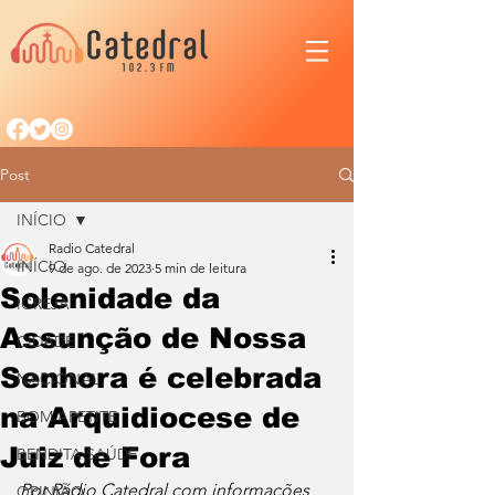
Post
INÍCIO
Radio Catedral
INÍCIO
9 de ago. de 2023
5 min de leitura
Solenidade da
IGREJA
Assunção de Nossa
CIDADE
Senhora é celebrada
NACIONAL
na Arquidiocese de
BOM APETITE
Juiz de Fora
BENDITA SAÚDE
Por Rádio Catedral com informações 
OPINIÃO