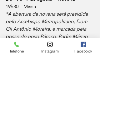
19h30 – Missa
*A abertura da novena será presidida 
pelo Arcebispo Metropolitano, Dom 
Gil Antônio Moreira, e marcada pela 
posse do novo Pároco, Padre Márcio 
Vieira Martins.
**No dia 13, a celebração será às 19h.
Telefone
Instagram
Facebook
***No dia 19, haverá apresentação 
musical após a celebração.
Dia 20 de agosto – Domingo – 
Assunção de Nossa Senhora
9h – Carreata saindo e retornando à 
Matriz
10h – Missa
18h – Procissão saindo da Matriz São 
Miguel e Almas em direção à Matriz 
Nossa Senhora da Glória, onde haverá 
Missa Solene