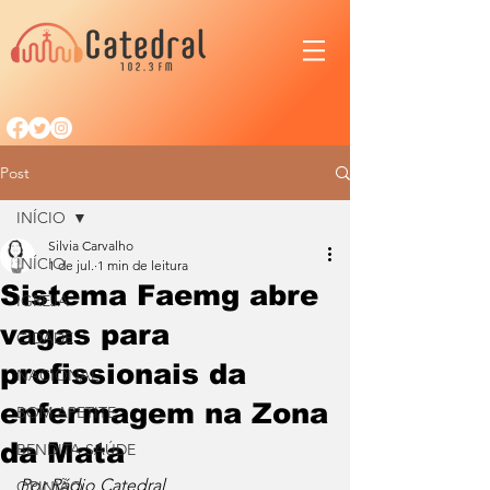
Post
INÍCIO
Silvia Carvalho
INÍCIO
1 de jul.
1 min de leitura
Sistema Faemg abre
IGREJA
vagas para
CIDADE
profissionais da
NACIONAL
enfermagem na Zona
BOM APETITE
da Mata
BENDITA SAÚDE
Por Rádio Catedral
OPINIÃO