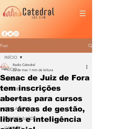
Post
INÍCIO
Radio Catedral
INÍCIO
23 de mar.
1 min de leitura
Senac de Juiz de Fora
IGREJA
tem inscrições
CIDADE
abertas para cursos
NACIONAL
nas áreas de gestão,
BOM APETITE
libras e inteligência
BENDITA SAÚDE
OPINIÃO