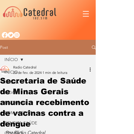
Post
INÍCIO
Radio Catedral
INÍCIO
23 de fev. de 2024
1 min de leitura
Secretaria de Saúde
IGREJA
de Minas Gerais
CIDADE
anuncia recebimento
NACIONAL
de vacinas contra a
BOM APETITE
dengue
BENDITA SAÚDE
Por Rádio Catedral 
OPINIÃO