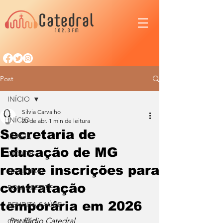
Post
INÍCIO
Silvia Carvalho
INÍCIO
20 de abr.
1 min de leitura
Secretaria de
IGREJA
Educação de MG
CIDADE
reabre inscrições para
NACIONAL
contratação
BOM APETITE
temporária em 2026
BENDITA SAÚDE
Por Rádio Catedral
OPINIÃO