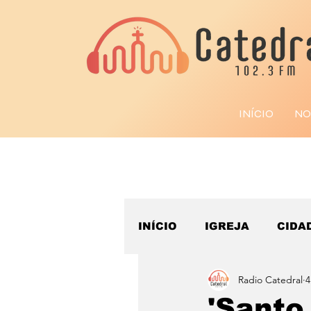
INÍCIO
NO
INÍCIO
IGREJA
CIDA
Radio Catedral
4
ESPORTE
'Santo