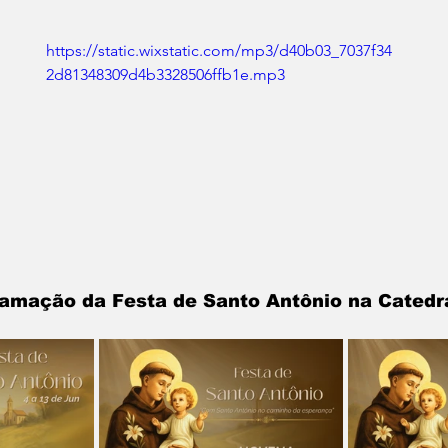
https://static.wixstatic.com/mp3/d40b03_7037f34
2d81348309d4b3328506ffb1e.mp3
ramação da Festa de Santo Antônio na Catedr