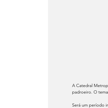
A Catedral Metrop
padroeiro. O tema
Será um período in