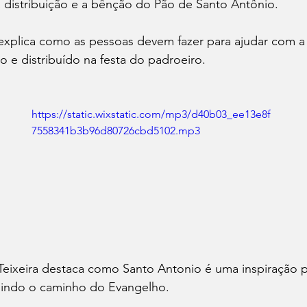
a distribuição e a bênção do Pão de Santo Antônio. 
explica como as pessoas devem fazer para ajudar com 
 e distribuído na festa do padroeiro.
https://static.wixstatic.com/mp3/d40b03_ee13e8f
7558341b3b96d80726cbd5102.mp3
eixeira destaca como Santo Antonio é uma inspiração par
uindo o caminho do Evangelho.