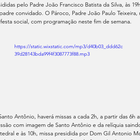
didas pelo Padre João Francisco Batista da Silva, às 19h
padre convidado. O Pároco, Padre João Paulo Teixeira, 
 festa social, com programação neste fim de semana.
https://static.wixstatic.com/mp3/d40b03_ddd62c
39d28143bda99f4f3087773f88.mp3
Santo Antônio, haverá missas a cada 2h, a partir das 6h a
issão com imagem de Santo Antônio e da relíquia saindo
tedral e às 10h, missa presidida por Dom Gil Antonio M