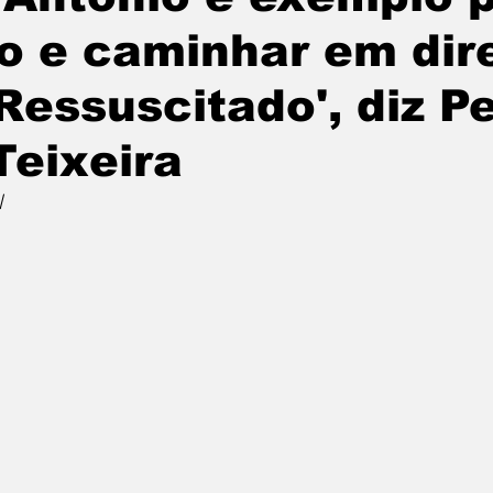
lo e caminhar em dir
Ressuscitado', diz P
Teixeira
l