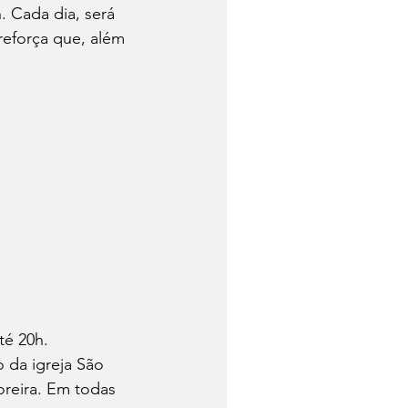
. Cada dia, será 
reforça que, além 
té 20h.
 da igreja São 
oreira. Em todas 