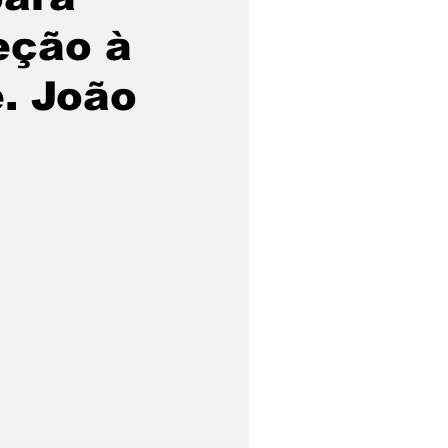
eção à
e. João