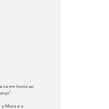
na na em honra ao 
ança".
 a Missa e a 