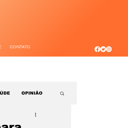
E
CONTATO
AÚDE
OPINIÃO
para