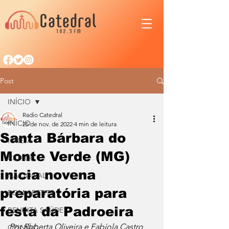
Post
INÍCIO
Radio Catedral
INÍCIO
25 de nov. de 2022
4 min de leitura
Santa Bárbara do
IGREJA
Monte Verde (MG)
CIDADE
inicia novena
NACIONAL
preparatória para
BOM APETITE
festa da Padroeira
BENDITA SAÚDE
Por Roberta Oliveira e Fabíola Castro
OPINIÃO