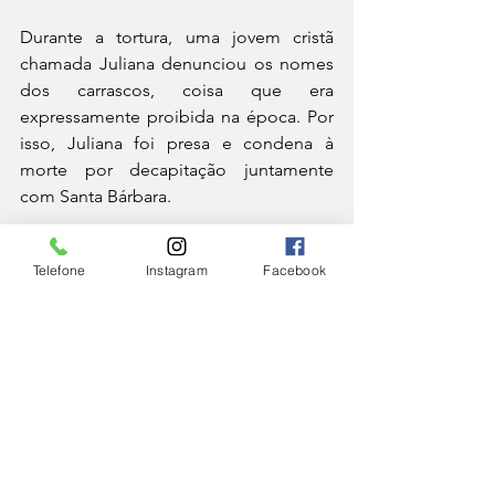
Durante a tortura, uma jovem cristã 
chamada Juliana denunciou os nomes 
dos carrascos, coisa que era 
expressamente proibida na época. Por 
isso, Juliana foi presa e condena à 
morte por decapitação juntamente 
com Santa Bárbara.
As duas jovens cristãs foram levadas 
Telefone
Instagram
Facebook
amarradas pelas ruas de Nicomédia, 
sob os gritos furiosos de muita gente. 
Santa Bárbara teve os seios cortados. 
Depois, foi conduzida para fora da 
cidade. Lá, seu próprio pai a degolou.
Bárbara e os raios