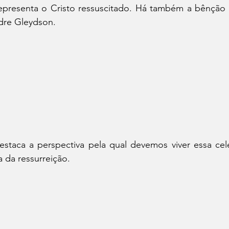
representa o Cristo ressuscitado. Há também a bênção 
re Gleydson.
staca a perspectiva pela qual devemos viver essa cele
ia da ressurreição.