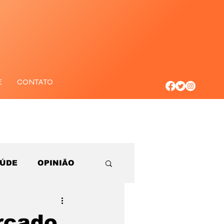
E
CONTATO
AÚDE
OPINIÃO
rcado