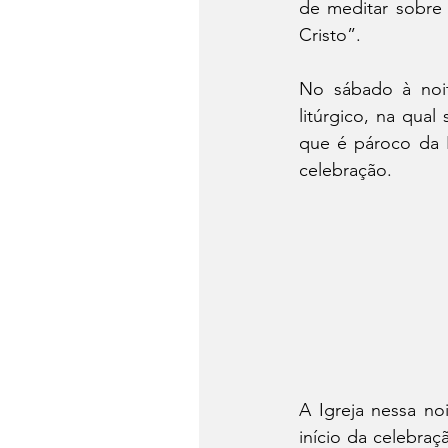
de meditar sobre 
Cristo”. 
No sábado à noite
litúrgico, na qual
que é pároco da P
celebração.
A Igreja nessa no
início da celebra