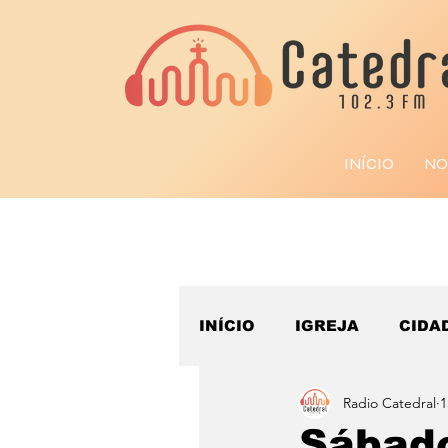
INÍCIO
NO
INÍCIO
IGREJA
CIDA
Radio Catedral
1
ESPORTE
Sábad