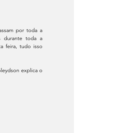
assam por toda a 
s durante toda a 
feira, tudo isso 
eydson explica o 