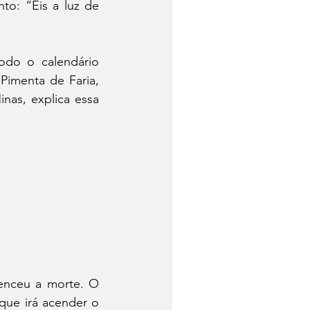
o: “Eis a luz de 
todo o calendário 
Pimenta de Faria, 
as, explica essa 
enceu a morte. O 
que irá acender o 