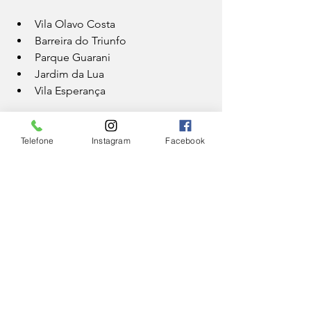
Vila Olavo Costa
Barreira do Triunfo
Parque Guarani
Jardim da Lua
Vila Esperança
A vacinação é oferecida na região rural 
durante a semana, das 9h às 11h e de 
Telefone
Instagram
Facebook
12h às 14h nas seguintes UBSs:
Igrejinha
Caeté 
Humaitá 
monte Verde
Pirapetinga
Rosário de Minas
Sarandira
Toledo