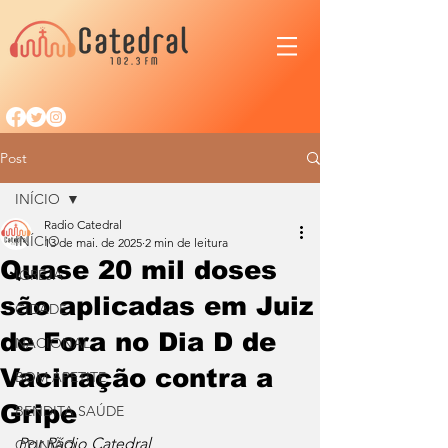
Post
INÍCIO
Radio Catedral
INÍCIO
13 de mai. de 2025
2 min de leitura
Quase 20 mil doses
IGREJA
são aplicadas em Juiz
CIDADE
de Fora no Dia D de
NACIONAL
Vacinação contra a
BOM APETITE
Gripe
BENDITA SAÚDE
Por Rádio Catedral
OPINIÃO