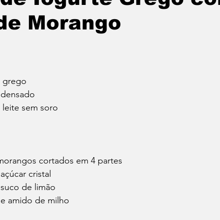
de Morango
e grego
ondensado
 leite sem soro
e morangos cortados em 4 partes
açúcar cristal
e suco de limão
 de amido de milho