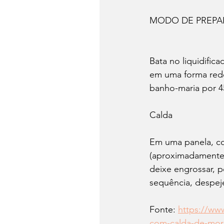
MODO DE PREP
Bata no liquidific
em uma forma redo
banho-maria por 4
Calda
Em uma panela, co
(aproximadamente 
deixe engrossar, p
sequência, despej
Fonte: 
https://ww
com-calda-de-mo