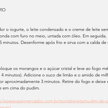
ARO
ador o iogurte, o leite condensado e o creme de leite se
nda com furo no meio, untada com óleo. Em seguida, 
5 minutos. Desenforme após frio e sirva com a calda d
loque os morangos e o açúcar cristal e leve ao fogo mé
4 minutos). Adicione o suco de limão e o amido de milh
or aproximadamente 3 minutos. Retire do fogo e deixe es
e em cima do pudim.
w.lopessupermercados.com.br/portalrevista/pudim-de-i
rango/