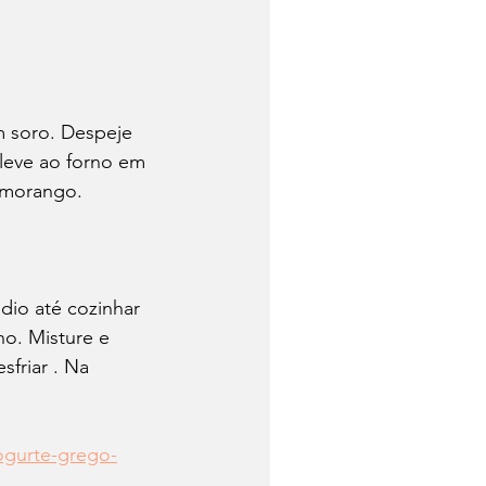
m soro. Despeje 
leve ao forno em 
e morango.
dio até cozinhar 
o. Misture e 
friar . Na 
ogurte-grego-