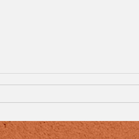
Batata Gratinada com
Bacon e Molho Branco