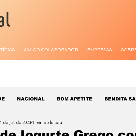
TÍCIAS
AMIGO COLABORADOR
EMPRESAS
SOBR
DE
NACIONAL
BOM APETITE
BENDITA S
1 de jul. de 2023
1 min de leitura
de Iogurte Grego c