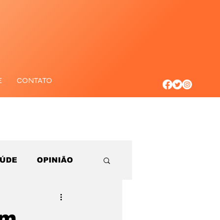
E
CONTATO
AÚDE
OPINIÃO
om