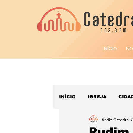
INÍCIO
NO
INÍCIO
IGREJA
CIDA
Radio Catedral
2
ESPORTE
Pudim 