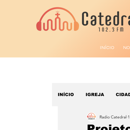
INÍCIO
NO
INÍCIO
IGREJA
CIDA
Radio Catedral
1
ESPORTE
Projet