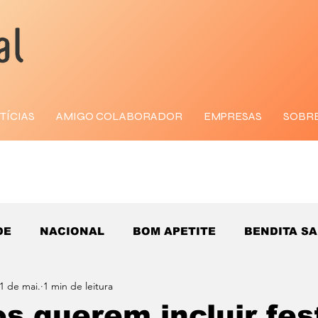
TÍCIAS
AMIGO COLABORADOR
EMPRESAS
SOBR
DE
NACIONAL
BOM APETITE
BENDITA S
1 de mai.
1 min de leitura
os querem incluir fes