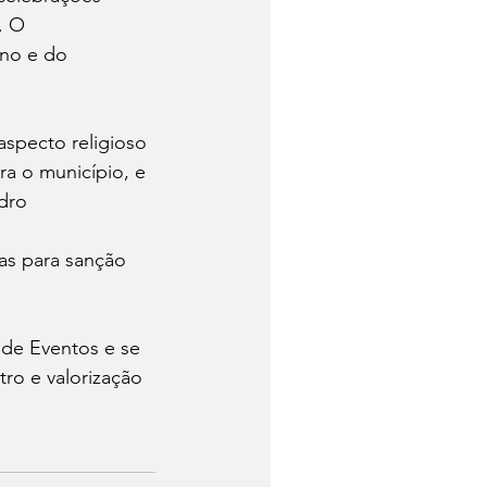
. O 
no e do 
aspecto religioso 
a o município, e 
dro
as para sanção 
 de Eventos e se 
tro e valorização 